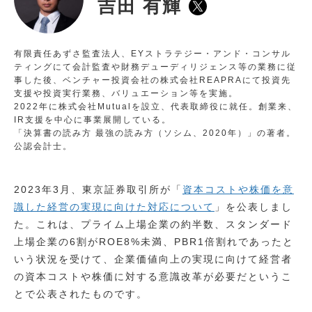
吉田 有輝
有限責任あずさ監査法人、EYストラテジー・アンド・コンサル
ティングにて会計監査や財務デューディリジェンス等の業務に従
事した後、ベンチャー投資会社の株式会社REAPRAにて投資先
支援や投資実行業務、バリュエーション等を実施。

2022年に株式会社Mutualを設立、代表取締役に就任。創業来、
IR支援を中心に事業展開している。 

「決算書の読み方 最強の読み方（ソシム、2020年）」の著者。
公認会計士。
2023年3月、東京証券取引所が「
資本コストや株価を意
識した経営の実現に向けた対応について
」を公表しまし
た。これは、プライム上場企業の約半数、スタンダード
上場企業の6割がROE8%未満、PBR1倍割れであったと
いう状況を受けて、企業価値向上の実現に向けて経営者
の資本コストや株価に対する意識改革が必要だというこ
とで公表されたものです。